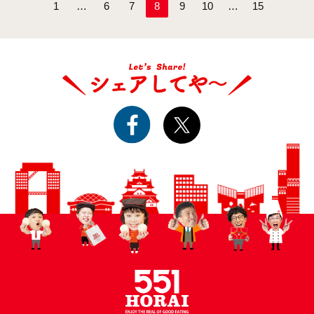
1
…
6
7
8
9
10
…
15