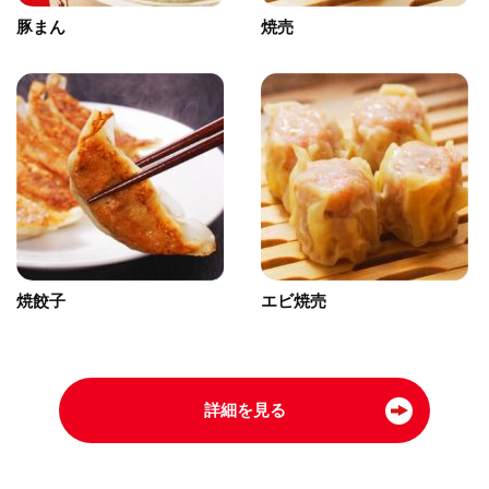
豚まん
焼売
焼餃子
エビ焼売
詳細を見る