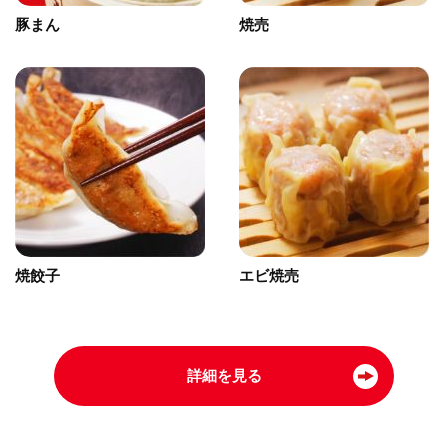
豚まん
焼売
焼餃子
エビ焼売
詳細を見る