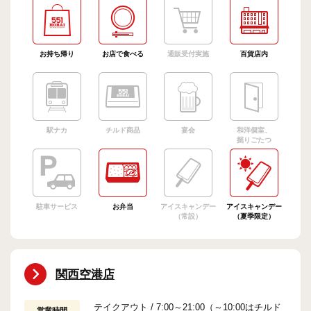
お持ち帰り
お店で食べる
通販受付実施
百貨店内
駅ナカ
チルド商品
宴会
和洋個室、
掘りごたつ
駐車サービス
お弁当
アイスキャンデー
アイスキャンデー
（常設）
（夏季限定）
関西空港店
テイクアウト / 7:00～21:00（～10:00はチルド
営業時間