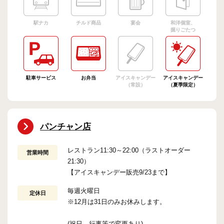
駅ナカ
チルド商品
宴会
和洋個室、
掘りごたつ
駐車サービス
お弁当
アイスキャンデー
アイスキャンデー
（常設）
（夏季限定）
パンチャン店
レストラン11:30～22:00（ラストオーダー
営業時間
21:30）
【アイスキャンデー販売9/23まで】
毎週火曜日
定休日
※12月は31日のみお休みします。
(祝日、行事等で変更あり)