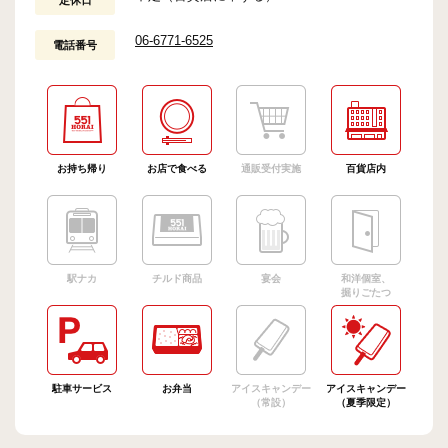
定休日
06-6771-6525
電話番号
お持ち帰り
お店で食べる
通販受付実施
百貨店内
駅ナカ
チルド商品
宴会
和洋個室、
掘りごたつ
駐車サービス
お弁当
アイスキャンデー
アイスキャンデー
（常設）
（夏季限定）