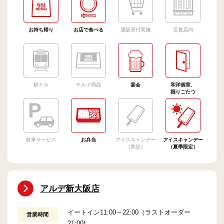
お持ち帰り
お店で食べる
通販受付実施
百貨店内
駅ナカ
チルド商品
宴会
和洋個室、
掘りごたつ
駐車サービス
お弁当
アイスキャンデー
アイスキャンデー
（常設）
（夏季限定）
アルデ新大阪店
イートイン11:00～22:00（ラストオーダー
営業時間
21:00)