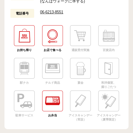
(なんばウォークに準ずる)
06-6213-8551
電話番号
お持ち帰り
お店で食べる
通販受付実施
百貨店内
駅ナカ
チルド商品
宴会
和洋個室、
掘りごたつ
駐車サービス
お弁当
アイスキャンデー
アイスキャンデー
（常設）
（夏季限定）