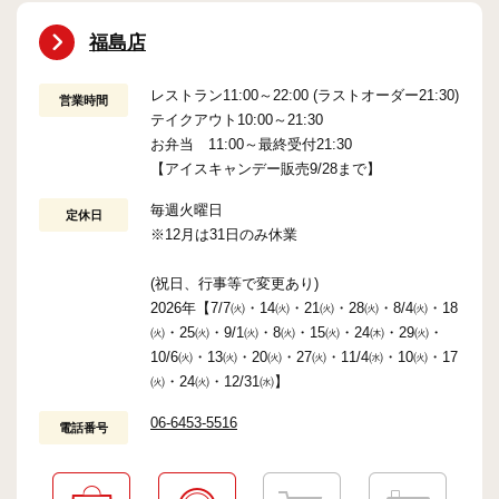
福島店
レストラン11:00～22:00 (ラストオーダー21:30)
営業時間
テイクアウト10:00～21:30
お弁当 11:00～最終受付21:30
【アイスキャンデー販売9/28まで】
毎週火曜日
定休日
※12月は31日のみ休業
(祝日、行事等で変更あり)
2026年【7/7㈫・14㈫・21㈫・28㈫・8/4㈫・18
㈫・25㈫・9/1㈫・8㈫・15㈫・24㈭・29㈫・
10/6㈫・13㈫・20㈫・27㈫・11/4㈬・10㈫・17
㈫・24㈫・12/31㈬】
06-6453-5516
電話番号