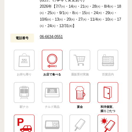
2026年【7/7㈫・14㈫・21㈫・28㈫・8/4㈫・18
㈫・25㈫・9/1㈫・8㈫・15㈫・24㈭・29㈫・
10/6㈫・13㈫・20㈫・27㈫・11/4㈬・10㈫・17
㈫・24㈫・12/31㈬】
06-6634-0551
電話番号
お持ち帰り
お店で食べる
通販受付実施
百貨店内
駅ナカ
チルド商品
宴会
和洋個室、
掘りごたつ