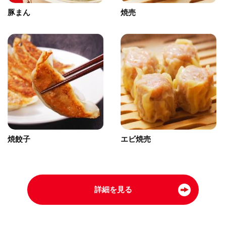
豚まん
焼売
焼餃子
エビ焼売
詳細を見る