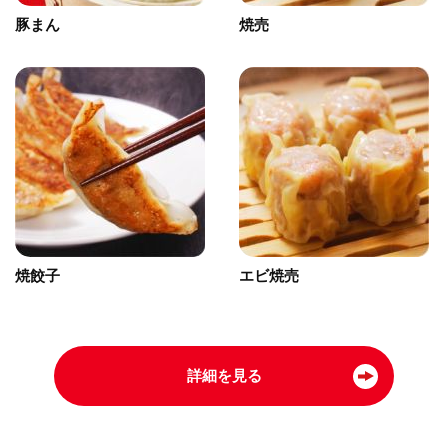
豚まん
焼売
焼餃子
エビ焼売
詳細を見る