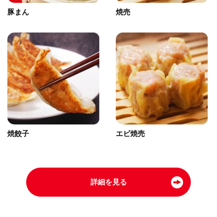
豚まん
焼売
焼餃子
エビ焼売
詳細を見る