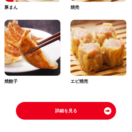
豚まん
焼売
焼餃子
エビ焼売
詳細を見る