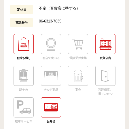
不定（百貨店に準ずる）
定休日
06-6313-7635
電話番号
お持ち帰り
お店で食べる
通販受付実施
百貨店内
駅ナカ
チルド商品
宴会
和洋個室、
掘りごたつ
駐車サービス
お弁当