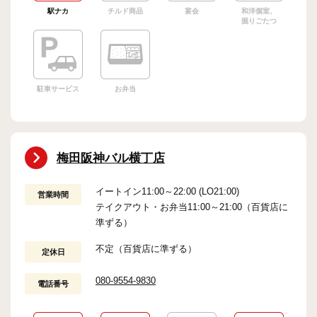
駅ナカ
チルド商品
宴会
和洋個室、
掘りごたつ
駐車サービス
お弁当
梅田阪神バル横丁店
イートイン11:00～22:00 (LO21:00)
営業時間
テイクアウト・お弁当11:00～21:00（百貨店に
準ずる）
不定（百貨店に準ずる）
定休日
080-9554-9830
電話番号