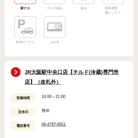
駅ナカ
チルド商品
宴会
和洋個室、
掘りごたつ
駐車サービス
お弁当
JR大阪駅中央口店【チルド(冷蔵)専門売
店】（改札外）
10:00～21:00
営業時間
無休
定休日
06-4797-0551
電話番号