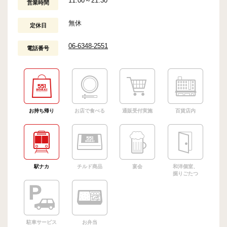
11:00～21:30
営業時間
無休
定休日
06-6348-2551
電話番号
お持ち帰り
お店で食べる
通販受付実施
百貨店内
駅ナカ
チルド商品
宴会
和洋個室、
掘りごたつ
駐車サービス
お弁当