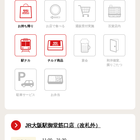
お持ち帰り
お店で食べる
通販受付実施
百貨店内
駅ナカ
チルド商品
宴会
和洋個室、
掘りごたつ
駐車サービス
お弁当
JR大阪駅御堂筋口店（改札外）