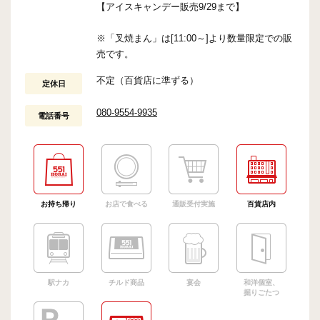
【アイスキャンデー販売9/29まで】
※「叉焼まん」は[11:00～]より数量限定での販
売です。
不定（百貨店に準ずる）
定休日
080-9554-9935
電話番号
お持ち帰り
お店で食べる
通販受付実施
百貨店内
駅ナカ
チルド商品
宴会
和洋個室、
掘りごたつ