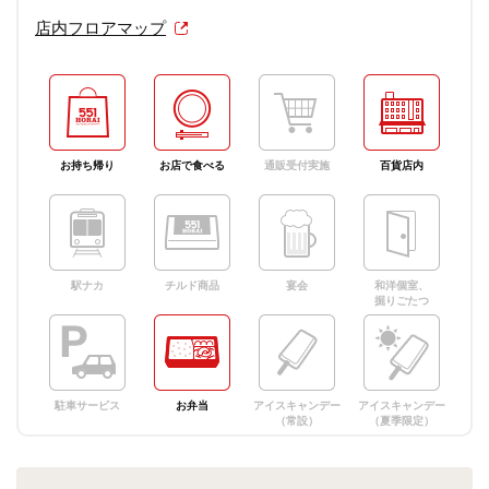
店内フロアマップ
お持ち帰り
お店で食べる
通販受付実施
百貨店内
駅ナカ
チルド商品
宴会
和洋個室、
掘りごたつ
駐車サービス
お弁当
アイスキャンデー
アイスキャンデー
（常設）
（夏季限定）