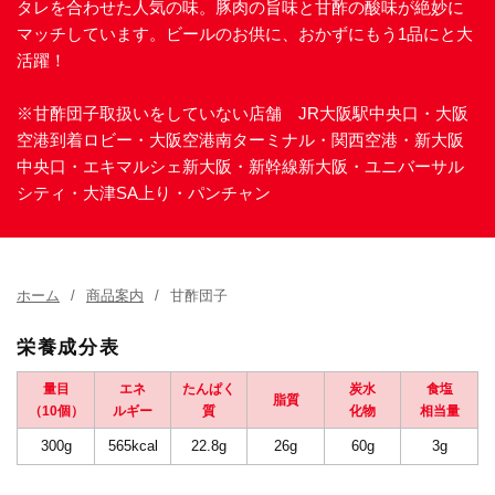
タレを合わせた人気の味。豚肉の旨味と甘酢の酸味が絶妙に
マッチしています。ビールのお供に、おかずにもう1品にと大
活躍！
※甘酢団子取扱いをしていない店舗 JR大阪駅中央口・大阪
空港到着ロビー・大阪空港南ターミナル・関西空港・新大阪
中央口・エキマルシェ新大阪・新幹線新大阪・ユニバーサル
シティ・大津SA上り・パンチャン
ホーム
商品案内
甘酢団子
栄養成分表
量目
エネ
たんぱく
炭水
食塩
脂質
（10個）
ルギー
質
化物
相当量
300g
565kcal
22.8g
26g
60g
3g