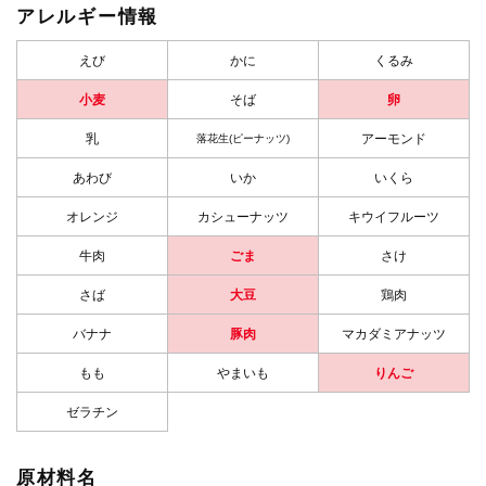
アレルギー情報
えび
かに
くるみ
小麦
そば
卵
乳
アーモンド
落花生(ピーナッツ)
あわび
いか
いくら
オレンジ
カシューナッツ
キウイフルーツ
牛肉
ごま
さけ
さば
大豆
鶏肉
バナナ
豚肉
マカダミアナッツ
もも
やまいも
りんご
ゼラチン
原材料名