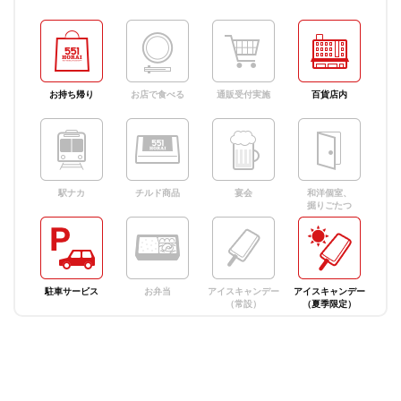
お持ち帰り
お店で食べる
通販受付実施
百貨店内
駅ナカ
チルド商品
宴会
和洋個室、
掘りごたつ
駐車サービス
お弁当
アイスキャンデー
アイスキャンデー
（常設）
（夏季限定）