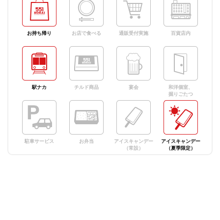
お持ち帰り
お店で食べる
通販受付実施
百貨店内
駅ナカ
チルド商品
宴会
和洋個室、
掘りごたつ
駐車サービス
お弁当
アイスキャンデー
アイスキャンデー
（常設）
（夏季限定）