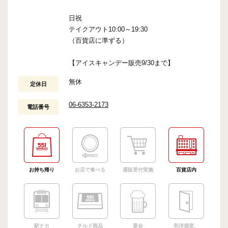
日祝
テイクアウト10:00～19:30
（百貨店に準ずる）
【アイスキャンデー販売9/30まで】
無休
定休日
06-6353-2173
電話番号
お持ち帰り
お店で食べる
通販受付実施
百貨店内
駅ナカ
チルド商品
宴会
和洋個室、