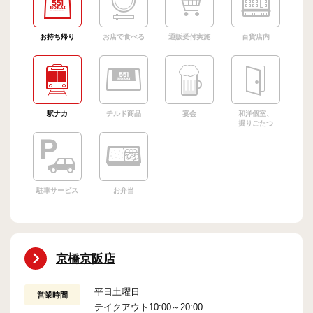
お持ち帰り
お店で食べる
通販受付実施
百貨店内
駅ナカ
チルド商品
宴会
和洋個室、
掘りごたつ
駐車サービス
お弁当
京橋京阪店
平日土曜日
営業時間
テイクアウト10:00～20:00