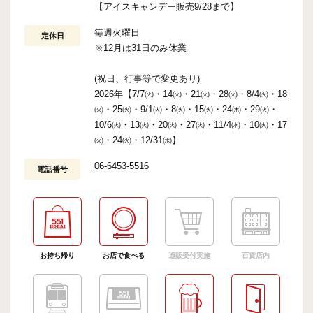
【アイスキャンデー販売9/28まで】
毎週火曜日
定休日
※12月は31日のみ休業
(祝日、行事等で変更あり)
2026年【7/7㈫・14㈫・21㈫・28㈫・8/4㈫・18
㈫・25㈫・9/1㈫・8㈫・15㈫・24㈭・29㈫・
10/6㈫・13㈫・20㈫・27㈫・11/4㈬・10㈫・17
㈫・24㈫・12/31㈬】
06-6453-5516
電話番号
お持ち帰り
お店で食べる
通販受付実施
百貨店内