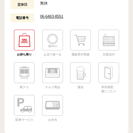
無休
定休日
06-6463-8551
電話番号
お持ち帰り
お店で食べる
通販受付実施
百貨店内
駅ナカ
チルド商品
宴会
和洋個室、
掘りごたつ
駐車サービス
お弁当