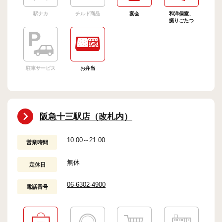
駅ナカ
チルド商品
宴会
和洋個室、
掘りごたつ
駐車サービス
お弁当
阪急十三駅店（改札内）
10:00～21:00
営業時間
無休
定休日
06-6302-4900
電話番号