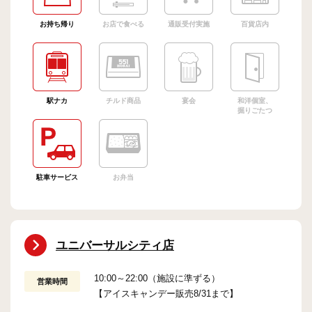
お持ち帰り
お店で食べる
通販受付実施
百貨店内
駅ナカ
チルド商品
宴会
和洋個室、
掘りごたつ
駐車サービス
お弁当
ユニバーサルシティ店
10:00～22:00（施設に準ずる）
営業時間
【アイスキャンデー販売8/31まで】