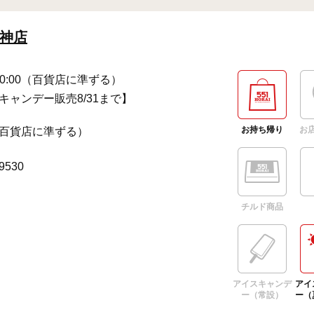
神店
～20:00（百貨店に準ずる）
キャンデー販売8/31まで】
お持ち帰り
お
百貨店に準ずる）
-9530
チルド商品
アイスキャンデ
アイ
ー（常設）
ー（