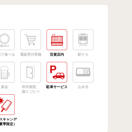
店で食べる
通販受付実施
百貨店内
駅ナカ
宴会
和洋個室、
駐車サービス
お弁当
掘りごたつ
スキャンデ
夏季限定）