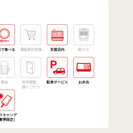
店で食べる
通販受付実施
百貨店内
駅ナカ
宴会
和洋個室、
駐車サービス
お弁当
掘りごたつ
スキャンデ
夏季限定）