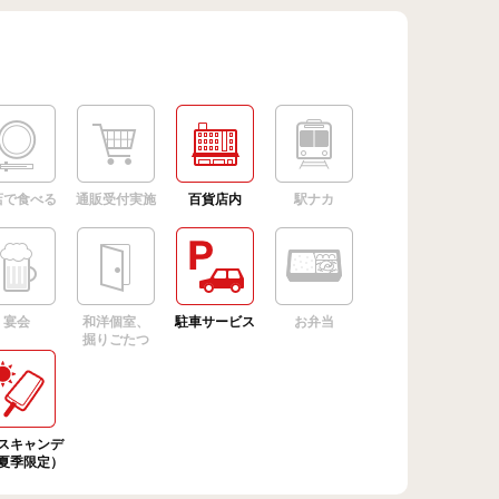
店で食べる
通販受付実施
百貨店内
駅ナカ
宴会
和洋個室、
駐車サービス
お弁当
掘りごたつ
スキャンデ
夏季限定）