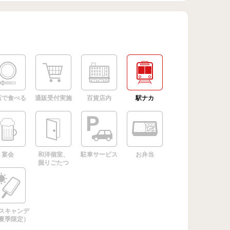
店で食べる
通販受付実施
百貨店内
駅ナカ
宴会
和洋個室、
駐車サービス
お弁当
掘りごたつ
スキャンデ
夏季限定）