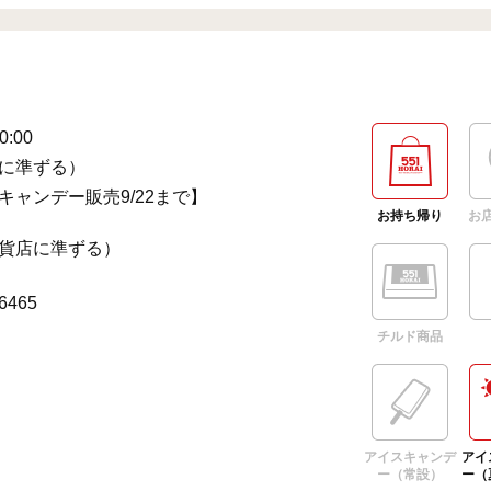
0:00
に準ずる）
キャンデー販売9/22まで】
お持ち帰り
お
貨店に準ずる）
-6465
チルド商品
アイスキャンデ
アイ
ー（常設）
ー（