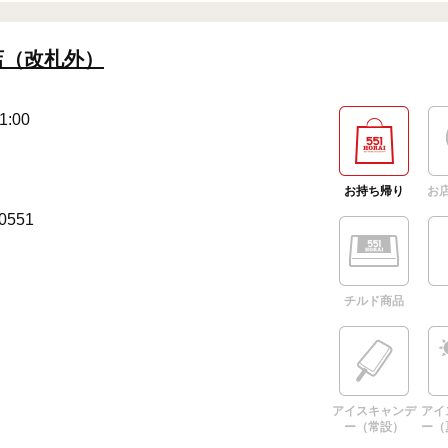
店（改札外）
1:00
お持ち帰り
お
-0551
チルド商品
アイスキャンデ
アイ
ー（常設）
ー（