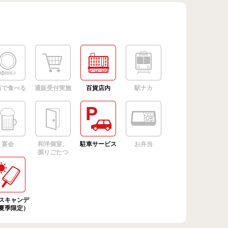
店で食べる
通販受付実施
百貨店内
駅ナカ
宴会
和洋個室、
駐車サービス
お弁当
掘りごたつ
スキャンデ
夏季限定）