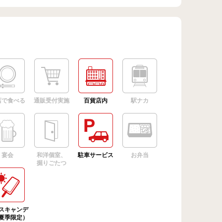
店で食べる
通販受付実施
百貨店内
駅ナカ
宴会
和洋個室、
駐車サービス
お弁当
掘りごたつ
スキャンデ
夏季限定）