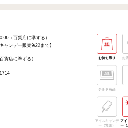
～20:00（百貨店に準ずる）
キャンデー販売9/22まで】
お持ち帰り
お
百貨店に準ずる）
-1714
チルド商品
アイスキャンデ
アイ
ー（常設）
ー（