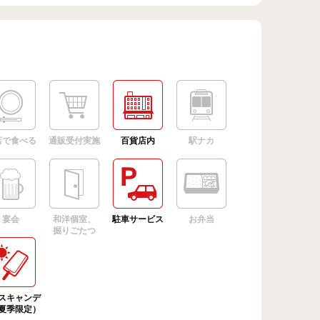
店で食べる
通販受付実施
百貨店内
駅ナカ
宴会
和洋個室、
駐車サービス
お弁当
掘りごたつ
スキャンデ
夏季限定）