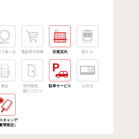
店で食べる
通販受付実施
百貨店内
駅ナカ
宴会
和洋個室、
駐車サービス
お弁当
掘りごたつ
スキャンデ
夏季限定）