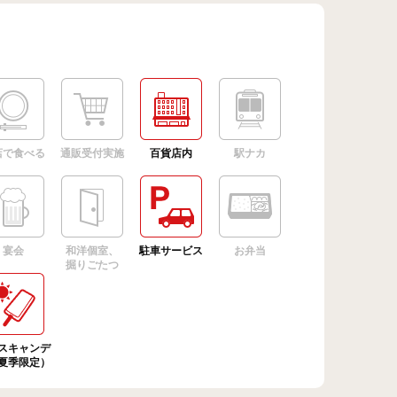
店で食べる
通販受付実施
百貨店内
駅ナカ
宴会
和洋個室、
駐車サービス
お弁当
掘りごたつ
スキャンデ
夏季限定）