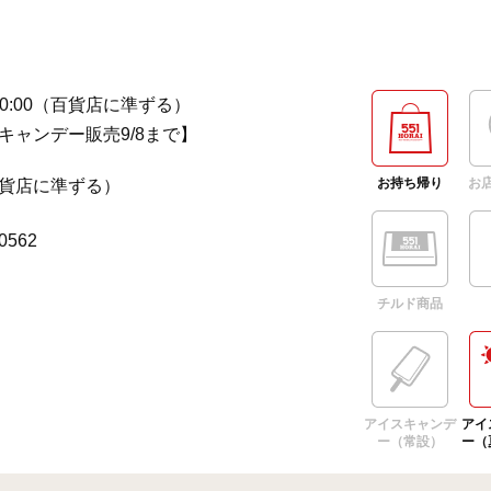
～20:00（百貨店に準ずる）
キャンデー販売9/8まで】
お持ち帰り
お
貨店に準ずる）
-0562
チルド商品
アイスキャンデ
アイ
ー（常設）
ー（