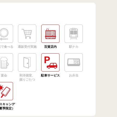
店で食べる
通販受付実施
百貨店内
駅ナカ
宴会
和洋個室、
駐車サービス
お弁当
掘りごたつ
スキャンデ
夏季限定）