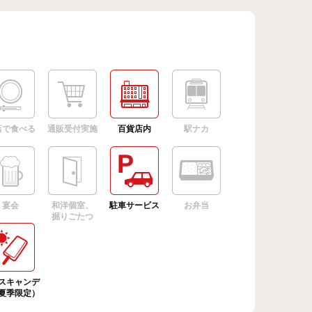
店で食べる
通販受付実施
百貨店内
駅ナカ
宴会
和洋個室、
駐車サービス
お弁当
掘りごたつ
スキャンデ
夏季限定）