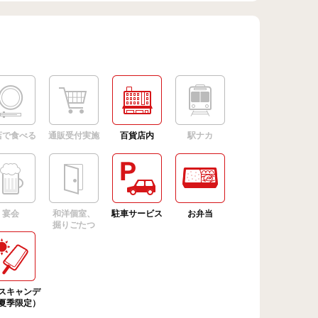
店で食べる
通販受付実施
百貨店内
駅ナカ
宴会
和洋個室、
駐車サービス
お弁当
掘りごたつ
スキャンデ
夏季限定）