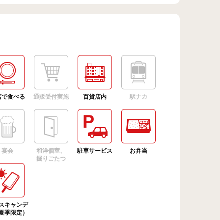
店で食べる
通販受付実施
百貨店内
駅ナカ
宴会
和洋個室、
駐車サービス
お弁当
掘りごたつ
スキャンデ
夏季限定）