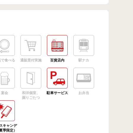
店で食べる
通販受付実施
百貨店内
駅ナカ
宴会
和洋個室、
駐車サービス
お弁当
掘りごたつ
スキャンデ
夏季限定）