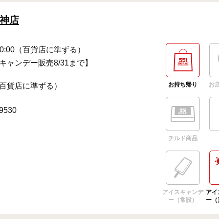
神店
～20:00（百貨店に準ずる）
キャンデー販売8/31まで】
お持ち帰り
お
百貨店に準ずる）
-9530
チルド商品
アイスキャンデ
アイ
ー（常設）
ー（