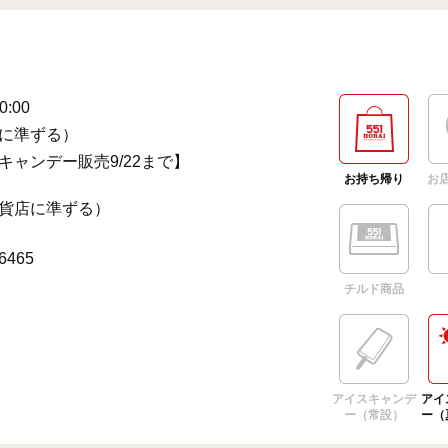
0:00
に準ずる）
キャンデー販売9/22まで】
お持ち帰り
お
貨店に準ずる）
-6465
チルド商品
アイスキャンデ
アイ
ー（常設）
ー（